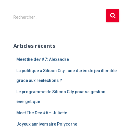
R
Rechercher…
e
c
h
e
Articles récents
r
c
Meet the dev #7: Alexandre
h
e
La politique à Silicon City : une durée de jeu illimitée
r
grâce aux réélections ?
:
Le programme de Silicon City pour sa gestion
énergétique
Meet The Dev #6 – Juliette
Joyeux anniversaire Polycorne