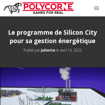
D
É
P
L
I
Le programme de Silicon City
E
pour sa gestion énergétique
R
L
A
Publié par
Juliette
le
avril 14, 2022
N
A
V
I
G
A
T
I
O
N