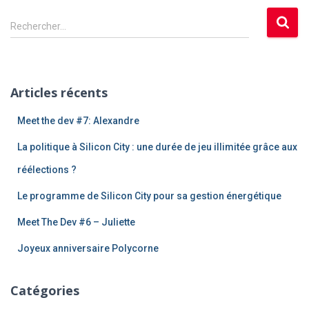
R
Rechercher…
e
c
h
e
Articles récents
r
c
Meet the dev #7: Alexandre
h
e
La politique à Silicon City : une durée de jeu illimitée grâce aux
r
réélections ?
:
Le programme de Silicon City pour sa gestion énergétique
Meet The Dev #6 – Juliette
Joyeux anniversaire Polycorne
Catégories